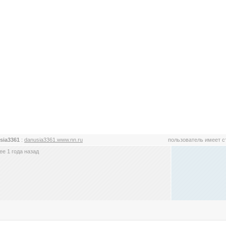
sia3361
:
danusia3361.www.nn.ru
пользователь имеет 
е 1 года назад