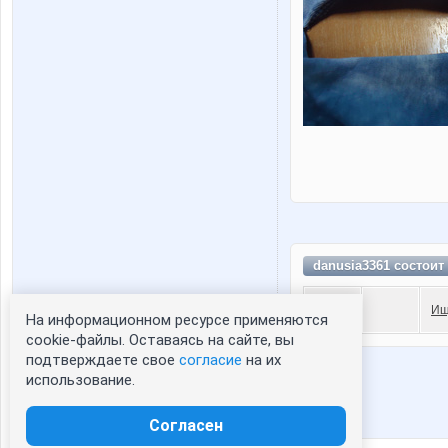
danusia3361 состоит
Ищ
На информационном ресурсе применяются
Статистика портрета:
cookie-файлы. Оставаясь на сайте, вы
подтверждаете свое
согласие
на их
сейчас просматривают портрет - 0
использование.
зарегистрированные пользователи
посетившие портрет за 7 дней - 1
Согласен