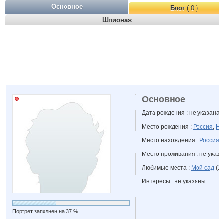
Основное
Блог
( 0 )
Шпионаж
Основное
Дата рождения : не указан
Место рождения :
Россия
,
Н
Место нахождения :
Россия
Место проживания : не ука
Любимые места :
Мой сад
(
Интересы : не указаны
Портрет заполнен на 37 %