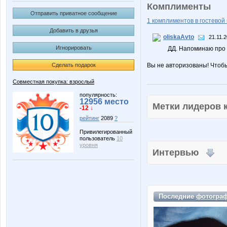
Комплименты
Отправить приватное сообщение
1 комплиментов в гостевой 
Добавить в друзья
oliskaAvto
21.11.2
Игнорировать
ДД. Напоминаю про 
Сделать подарок
Вы не авторизованы! Чтоб
Совместная покупка: взрослый
популярность:
12956 место
Метки лидеров
-12 ↓
рейтинг
2089
?
Привилегированный
пользователь
10
уровня
Интервью
Последние
фотогра