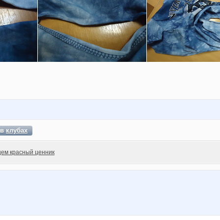
 в
клубах
ем красный ценник