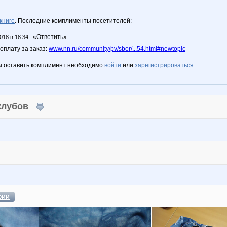
книге
. Последние комплименты посетителей:
«
Ответить
»
018 в 18:34
оплату за заказ:
www.nn.ru/community/pv/sbor/...54.html#newtopic
ы оставить комплимент необходимо
войти
или
зарегистрироваться
 клубов
фии